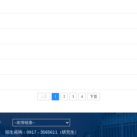
上页
1
2
3
4
下页
3
招生咨询：0917 - 3565611（研究生）